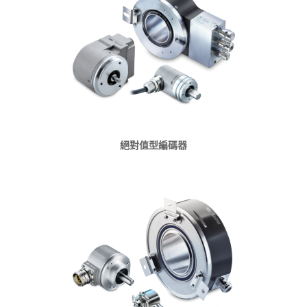
絕對值型編碼器