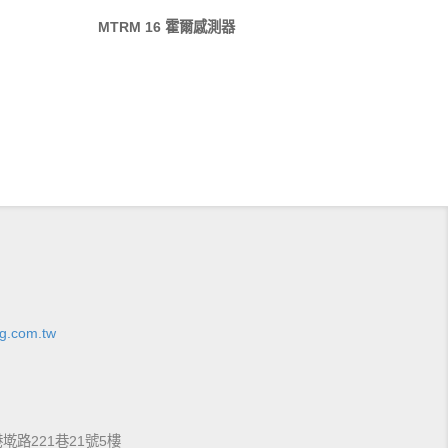
MTRM 16 霍爾感測器
g.com.tw
港墘路221巷21號5樓