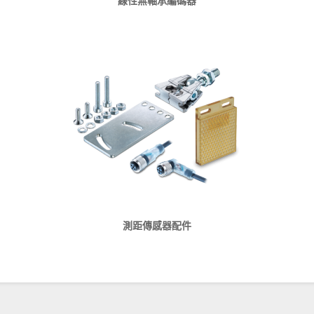
線性無軸承編碼器
測距傳感器配件